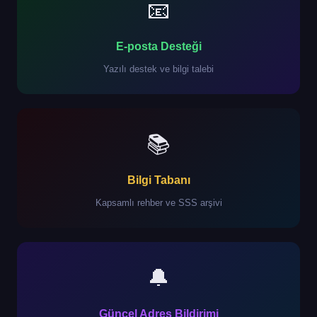
📧
E-posta Desteği
Yazılı destek ve bilgi talebi
📚
Bilgi Tabanı
Kapsamlı rehber ve SSS arşivi
🔔
Güncel Adres Bildirimi