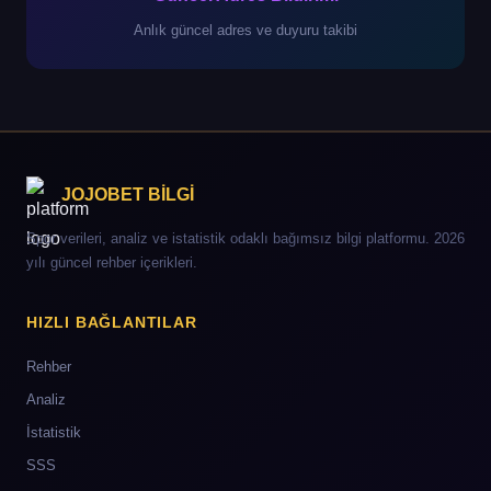
Anlık güncel adres ve duyuru takibi
JOJOBET BİLGİ
Spor verileri, analiz ve istatistik odaklı bağımsız bilgi platformu. 2026
yılı güncel rehber içerikleri.
HIZLI BAĞLANTILAR
Rehber
Analiz
İstatistik
SSS