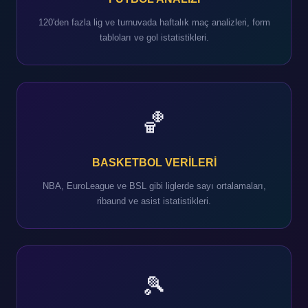
120'den fazla lig ve turnuvada haftalık maç analizleri, form
tabloları ve gol istatistikleri.
🏀
BASKETBOL VERİLERİ
NBA, EuroLeague ve BSL gibi liglerde sayı ortalamaları,
ribaund ve asist istatistikleri.
🎾