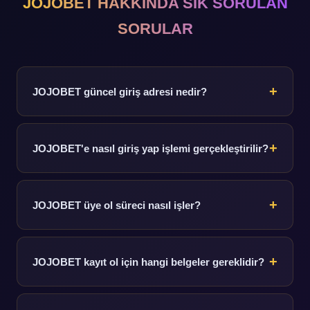
JOJOBET HAKKINDA SIK SORULAN
SORULAR
+
JOJOBET güncel giriş adresi nedir?
Güncel giriş adresi için resmi duyuru kanalları ve bu gibi
rehber bilgi platformları düzenli olarak takip edilmelidir.
+
JOJOBET'e nasıl giriş yap işlemi gerçekleştirilir?
Adres değişiklikleri anlık olarak güncellenmektedir.
Güncel adres üzerinden kullanıcı bilgilerinizle giriş yap
işlemini tamamlayabilirsiniz. Şifre unutma durumunda
+
JOJOBET üye ol süreci nasıl işler?
hesap kurtarma seçenekleri mevcuttur.
Kayıt ol formunu eksiksiz doldurarak üyelik
oluşturabilirsiniz. Kimlik doğrulama adımları
+
JOJOBET kayıt ol için hangi belgeler gereklidir?
tamamlandıktan sonra hesabınız aktif hale gelir.
Ad, soyad, e-posta, telefon numarası ve kimlik bilgileri