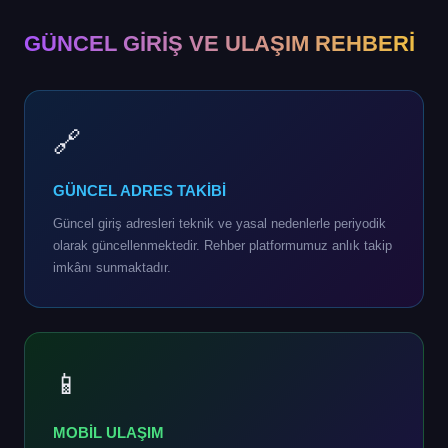
GÜNCEL GİRİŞ VE ULAŞIM REHBERİ
🔗
GÜNCEL ADRES TAKİBİ
Güncel giriş adresleri teknik ve yasal nedenlerle periyodik
olarak güncellenmektedir. Rehber platformumuz anlık takip
imkânı sunmaktadır.
📱
MOBİL ULAŞIM