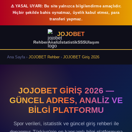
⚠️ YASAL UYARI: Bu site yalnızca bilgilendirme amaçlıdır.
Hiçbir şekilde bahis oynatmaz, üyelik kabul etmez, para
transferi yapmaz.
JOJOBET
Rehber
Analiz
İstatistik
SSS
Ulaşım
Ana Sayfa ›
JOJOBET Rehber
›
JOJOBET Giriş 2026
JOJOBET GİRİŞ 2026 —
GÜNCEL ADRES, ANALİZ VE
BİLGİ PLATFORMU
Spor verileri, istatistik ve güncel giriş rehberi ile
donanmış Türkiye'nin en kapsamlı bilgi platformuna