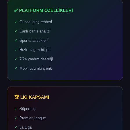
✅ PLATFORM ÖZELLİKLERİ
Güncel giriş rehberi
Canlı bahis analizi
Spor istatistikleri
Hızlı ulaşım bilgisi
7/24 yardım desteği
Mobil uyumlu içerik
🏆 LİG KAPSAMI
Süper Lig
Premier League
La Liga