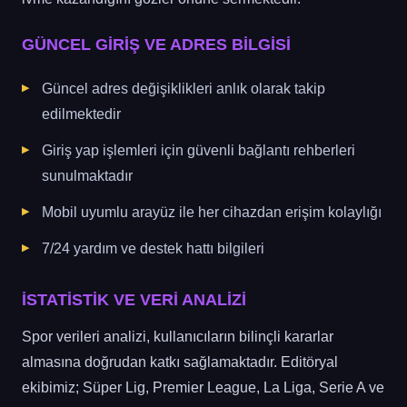
GÜNCEL GİRİŞ VE ADRES BİLGİSİ
Güncel adres değişiklikleri anlık olarak takip
edilmektedir
Giriş yap işlemleri için güvenli bağlantı rehberleri
sunulmaktadır
Mobil uyumlu arayüz ile her cihazdan erişim kolaylığı
7/24 yardım ve destek hattı bilgileri
İSTATİSTİK VE VERİ ANALİZİ
Spor verileri analizi, kullanıcıların bilinçli kararlar
almasına doğrudan katkı sağlamaktadır. Editöryal
ekibimiz; Süper Lig, Premier League, La Liga, Serie A ve